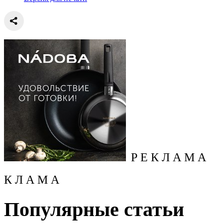
Р Е К Л А М А
К Л А М А
Популярные статьи