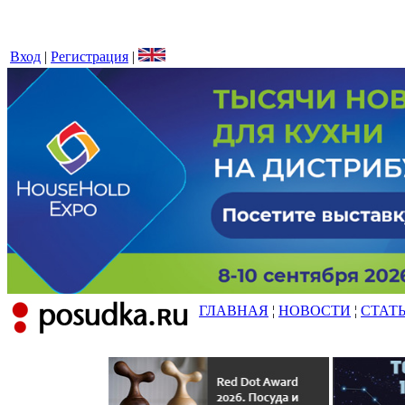
Вход
|
Регистрация
|
ГЛАВНАЯ
¦
НОВОСТИ
¦
СТАТ