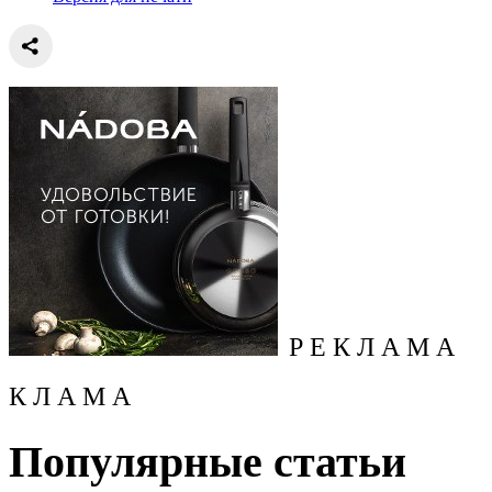
Р Е К Л А М А
К Л А М А
Популярные статьи