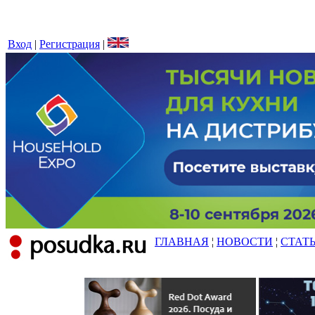
Вход
|
Регистрация
|
ГЛАВНАЯ
¦
НОВОСТИ
¦
СТАТ