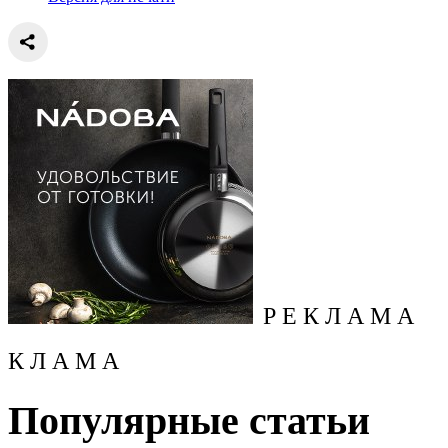
Р Е К Л А М А
К Л А М А
Популярные статьи