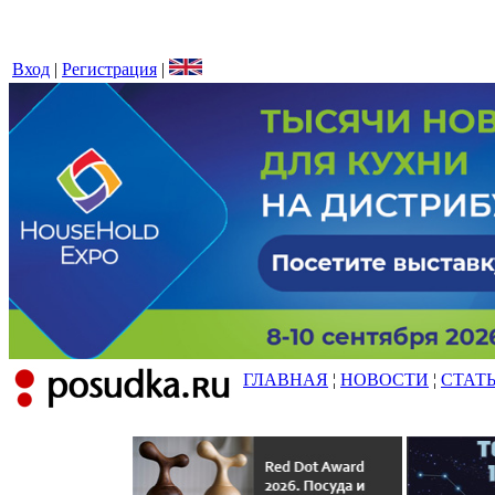
Вход
|
Регистрация
|
ГЛАВНАЯ
¦
НОВОСТИ
¦
СТАТ