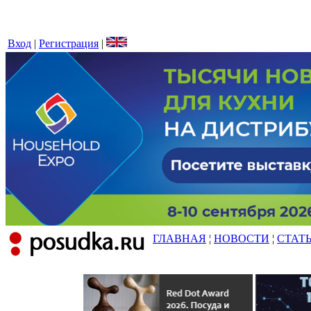
Вход
|
Регистрация
|
ГЛАВНАЯ
¦
НОВОСТИ
¦
СТАТ