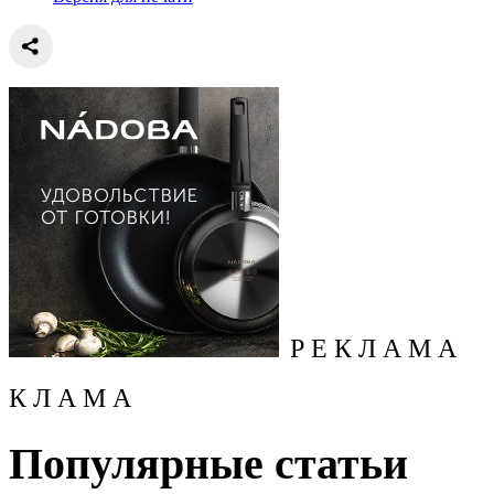
Р Е К Л А М А
К Л А М А
Популярные статьи