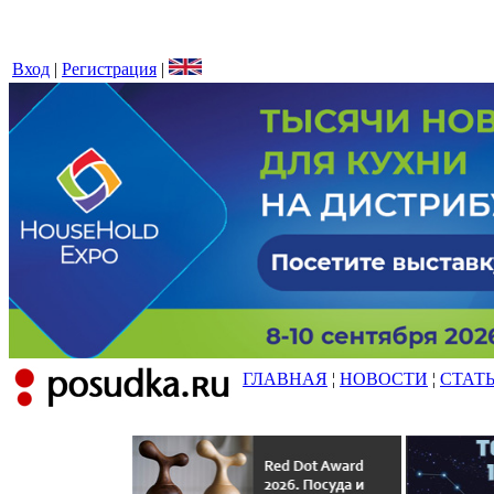
Вход
|
Регистрация
|
ГЛАВНАЯ
¦
НОВОСТИ
¦
СТАТ