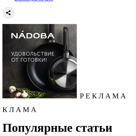
Р Е К Л А М А
К Л А М А
Популярные статьи