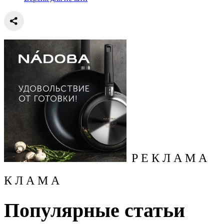
Р Е К Л А М А
К Л А М А
Популярные статьи