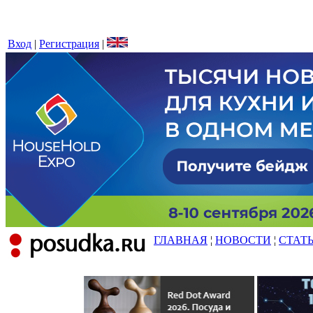
Вход
|
Регистрация
|
ГЛАВНАЯ
¦
НОВОСТИ
¦
СТАТ