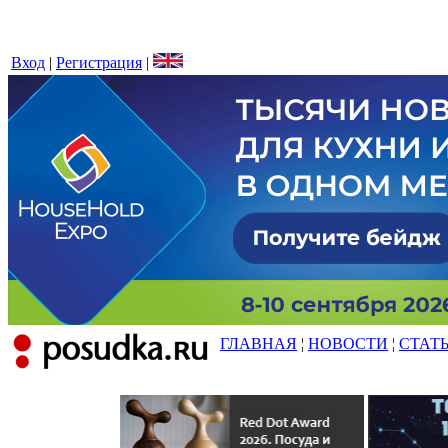
Вход
|
Регистрация
|
ГЛАВНАЯ
¦
НОВОСТИ
¦
СТАТ