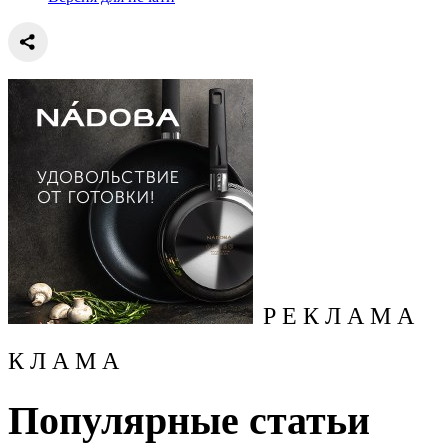
Р Е К Л А М А
К Л А М А
Популярные статьи