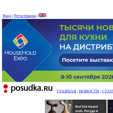
Вход
|
Регистрация
|
ГЛАВНАЯ
¦
НОВОСТИ
¦
СТАТ