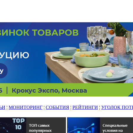
ЬИ
¦
МОНИТОРИНГ
¦
СОБЫТИЯ
¦
РЕЙТИНГИ
¦
УГОЛОК ПОТ