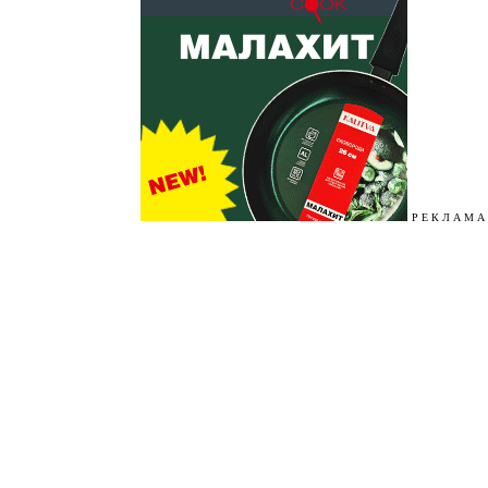
Р Е К Л А М А