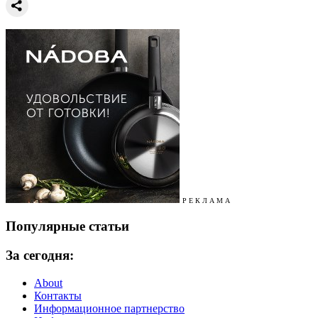
Р Е К Л А М А
Популярные статьи
За сегодня:
About
Контакты
Информационное партнерство