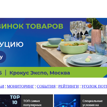
ЬИ
¦
МОНИТОРИНГ
¦
СОБЫТИЯ
¦
РЕЙТИНГИ
¦
УГОЛОК ПОТ