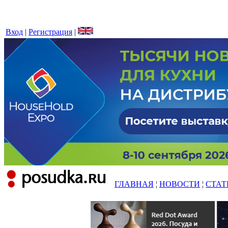
Вход
|
Регистрация
|
ГЛАВНАЯ
¦
НОВОСТИ
¦
СТАТ