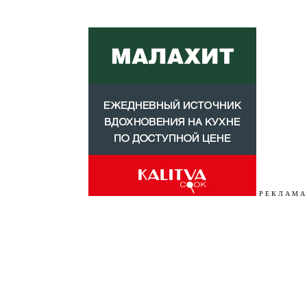
Р Е К Л А М А