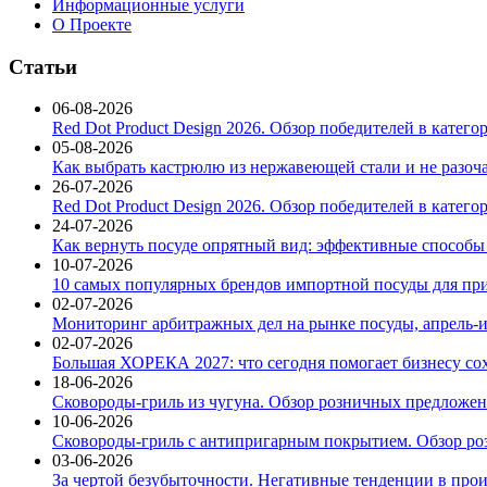
Информационные услуги
О Проекте
Статьи
06-08-2026
Red Dot Product Design 2026. Обзор победителей в катег
05-08-2026
Как выбрать кастрюлю из нержавеющей стали и не разоч
26-07-2026
Red Dot Product Design 2026. Обзор победителей в катег
24-07-2026
Как вернуть посуде опрятный вид: эффективные способы
10-07-2026
10 самых популярных брендов импортной посуды для при
02-07-2026
Мониторинг арбитражных дел на рынке посуды, апрель-и
02-07-2026
Большая ХОРЕКА 2027: что сегодня помогает бизнесу со
18-06-2026
Сковороды-гриль из чугуна. Обзор розничных предложени
10-06-2026
Сковороды-гриль с антипригарным покрытием. Обзор ро
03-06-2026
За чертой безубыточности. Негативные тенденции в про