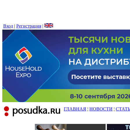
Вход
|
Регистрация
|
ГЛАВНАЯ
¦
НОВОСТИ
¦
СТАТ