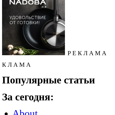
Р Е К Л А М А
К Л А М А
Популярные статьи
За сегодня:
About