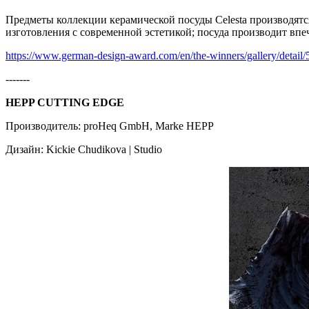
Предметы коллекции керамической посуды Celesta производят
изготовления с современной эстетикой; посуда производит впеч
https://www.german-design-award.com/en/the-winners/gallery/detail/5
-------
HEPP CUTTING EDGE
Производитель: proHeq GmbH, Marke HEPP
Дизайн: Kickie Chudikova | Studio