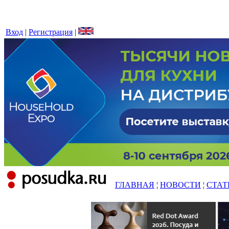
Вход
|
Регистрация
|
ГЛАВНАЯ
¦
НОВОСТИ
¦
СТАТ