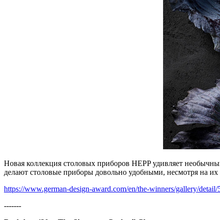
Новая коллекция столовых приборов HEPP удивляет необычным
делают столовые приборы довольно удобными, несмотря на их
https://www.german-design-award.com/en/the-winners/gallery/detail/5
-------