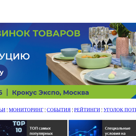
ЬИ
¦
МОНИТОРИНГ
¦
СОБЫТИЯ
¦
РЕЙТИНГИ
¦
УГОЛОК ПОТ