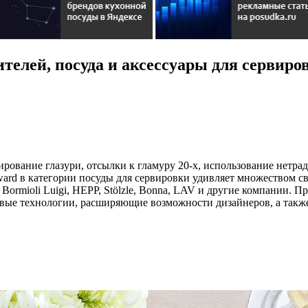
ителей, посуда и аксессуары для сервиро
рование глазури, отсылки к гламуру 20-х, использование нетр
ward в категории посуды для сервировки удивляет множеством 
t, Bormioli Luigi, HEPP, Stölzle, Bonna, LAV и другие компании. 
овые технологии, расширяющие возможности дизайнеров, а такж