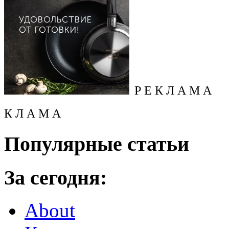
Р Е К Л А М А
К Л А М А
Популярные статьи
За сегодня:
About