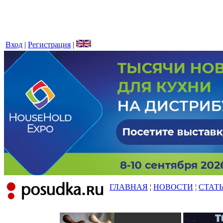
Вход
|
Регистрация
|
ГЛАВНАЯ
¦
НОВОСТИ
¦
СТАТ