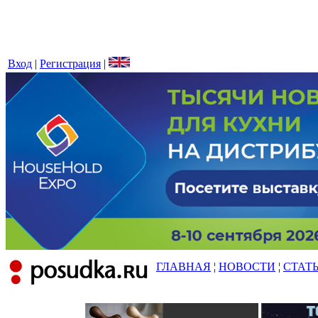
Вход
|
Регистрация
|
ГЛАВНАЯ
¦
НОВОСТИ
¦
СТАТ