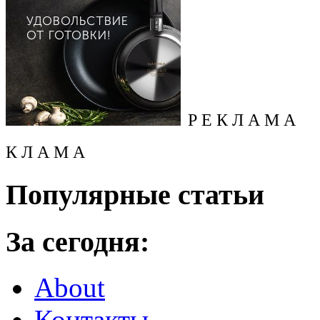
Р Е К Л А М А
К Л А М А
Популярные статьи
За сегодня:
About
Контакты