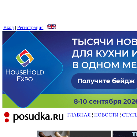
Вход
|
Регистрация
|
ГЛАВНАЯ
¦
НОВОСТИ
¦
СТАТ