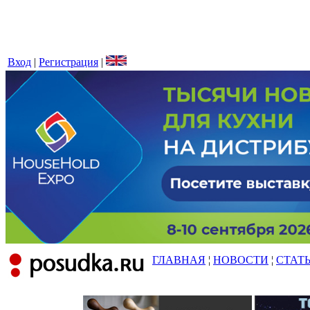
Вход
|
Регистрация
|
ГЛАВНАЯ
¦
НОВОСТИ
¦
СТАТ