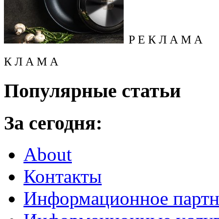
Р Е К Л А М А
К Л А М А
Популярные статьи
За сегодня:
About
Контакты
Информационное партн