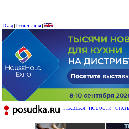
Вход
|
Регистрация
|
ГЛАВНАЯ
¦
НОВОСТИ
¦
СТАТ