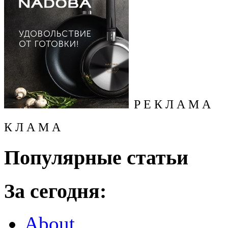
Р Е К Л А М А
К Л А М А
Популярные статьи
За сегодня:
About