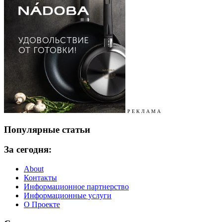
Р Е К Л А М А
Популярные статьи
За сегодня:
About
Контакты
Информационное партнерство
Информационные услуги
О Проекте