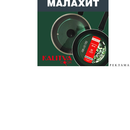
Р Е К Л А М А