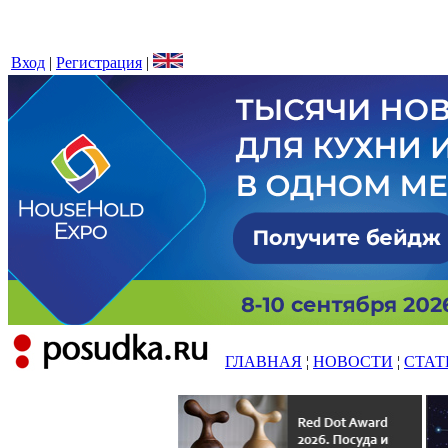
Вход
|
Регистрация
|
ГЛАВНАЯ
¦
НОВОСТИ
¦
СТАТ