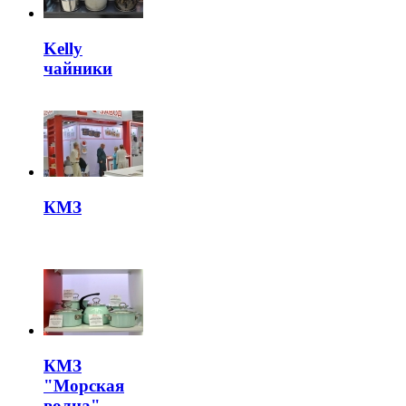
Kelly
чайники
КМЗ
КМЗ
"Морская
волна"