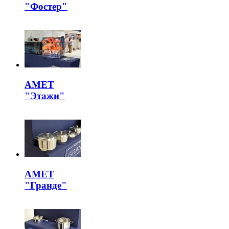
"Фостер"
АМЕТ
"Этажи"
АМЕТ
"Гранде"