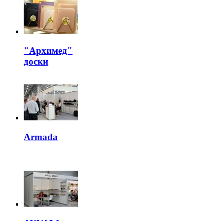
"Архимед"
доски
Armada