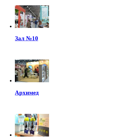
Зал №10
Архимед