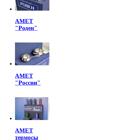
АМЕТ
"Роден"
АМЕТ
"России"
АМЕТ
термосы