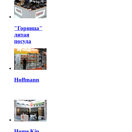
"Горница"
литая
посуда
Hoffmann
Home Kin