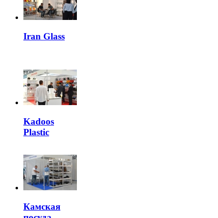
Iran Glass
Kadoos
Plastic
Камская
посуда