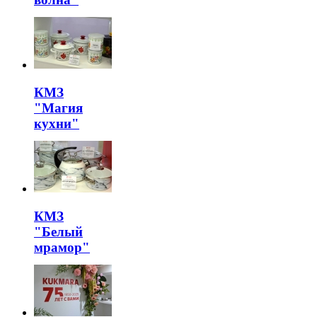
КМЗ
"Магия
кухни"
КМЗ
"Белый
мрамор"