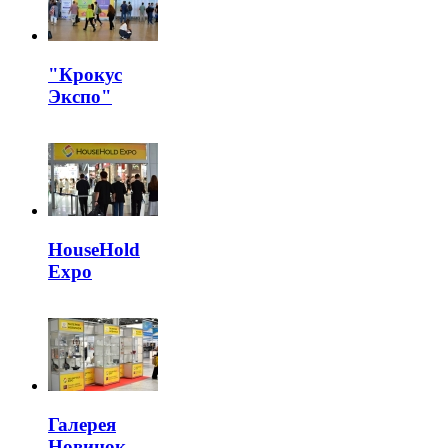
"Крокус
Экспо"
HouseHold
Expo
Галерея
Новинок