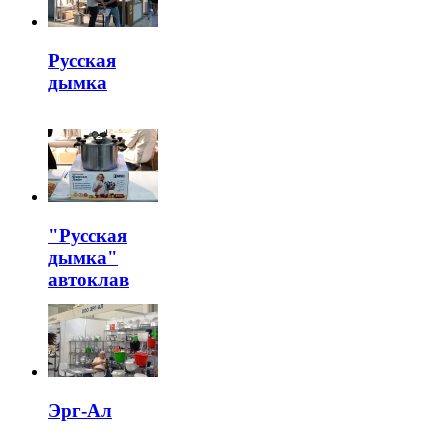
Русская
дымка
"Русская
дымка"
автоклав
Эрг-Ал