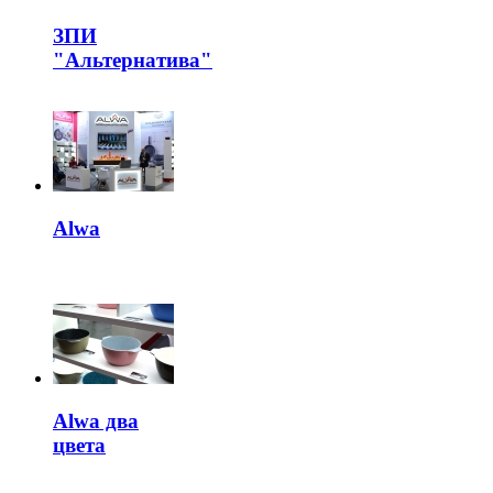
ЗПИ
"Альтернатива"
Alwa
Alwa два
цвета