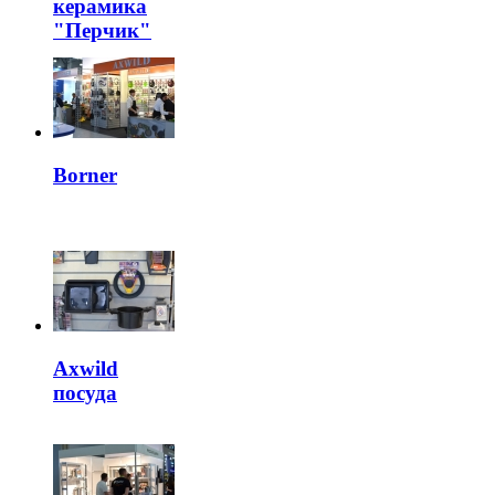
керамика
"Перчик"
Borner
Axwild
посуда