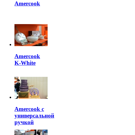
Аmercook
Amercook
K-White
Amercook с
универсальной
ручкой