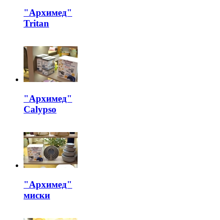
"Архимед"
Tritan
"Архимед"
Calypso
"Архимед"
миски