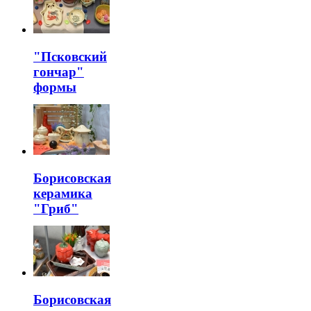
"Псковский
гончар"
формы
Борисовская
керамика
"Гриб"
Борисовская