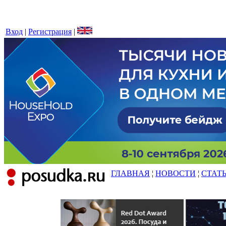
Вход
|
Регистрация
|
ГЛАВНАЯ
¦
НОВОСТИ
¦
СТАТ