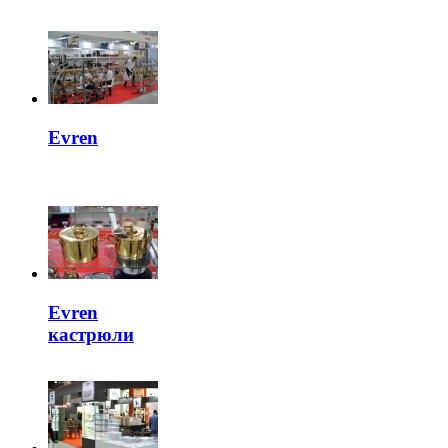
Evren
Evren
кастрюли