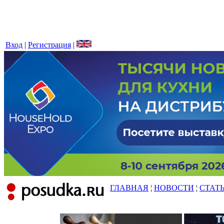
Вход
|
Регистрация
|
ГЛАВНАЯ
¦
НОВОСТИ
¦
СТАТ