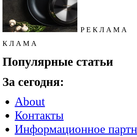
Р Е К Л А М А
К Л А М А
Популярные статьи
За сегодня:
About
Контакты
Информационное партн