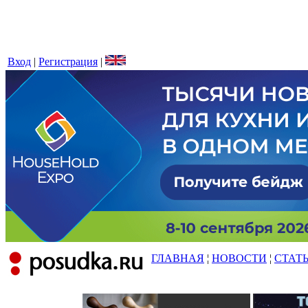
Вход
|
Регистрация
|
ГЛАВНАЯ
¦
НОВОСТИ
¦
СТАТ