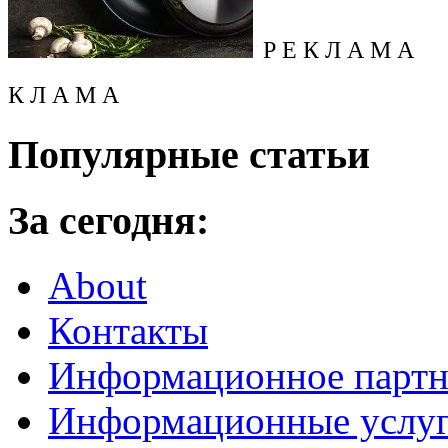
Р Е К Л А М А
К Л А М А
Популярные статьи
За сегодня:
About
Контакты
Информационное партн
Информационные услу