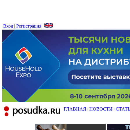
Вход
|
Регистрация
|
ГЛАВНАЯ
¦
НОВОСТИ
¦
СТАТ