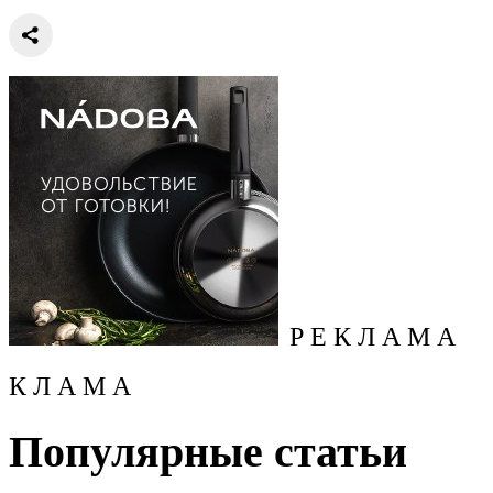
Р Е К Л А М А
К Л А М А
Популярные статьи