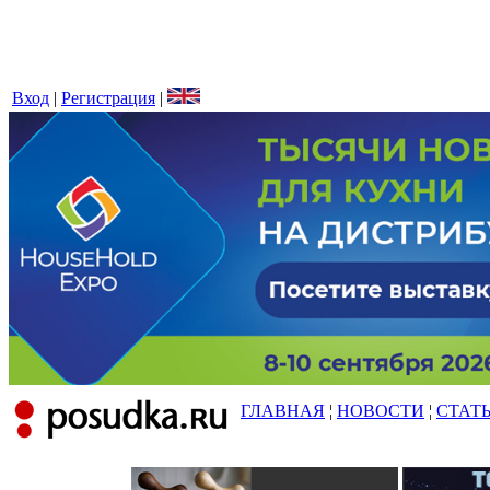
Вход
|
Регистрация
|
ГЛАВНАЯ
¦
НОВОСТИ
¦
СТАТ