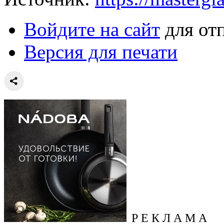
Войдите на сайт
для от
Версия для печати
Р Е К Л А М А