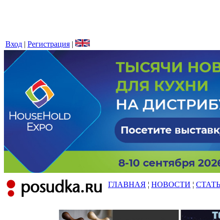
Вход
|
Регистрация
|
ГЛАВНАЯ
¦
НОВОСТИ
¦
СТАТ