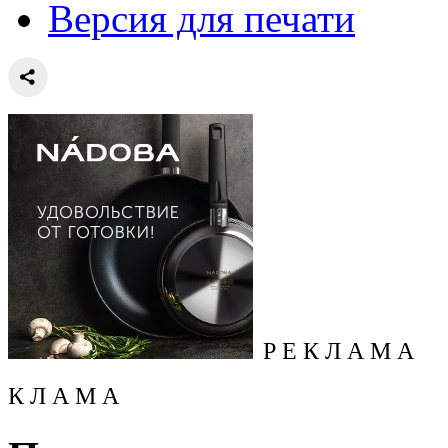
Версия для печати
Р Е К Л А М А
К Л А М А