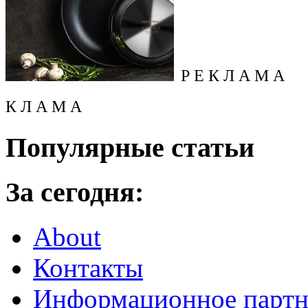
Р Е К Л А М А
К Л А М А
Популярные статьи
За сегодня:
About
Контакты
Информационное партн