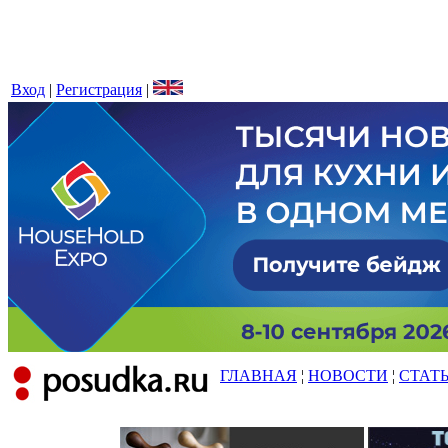
Вход
|
Регистрация
|
ГЛАВНАЯ
¦
НОВОСТИ
¦
СТАТ