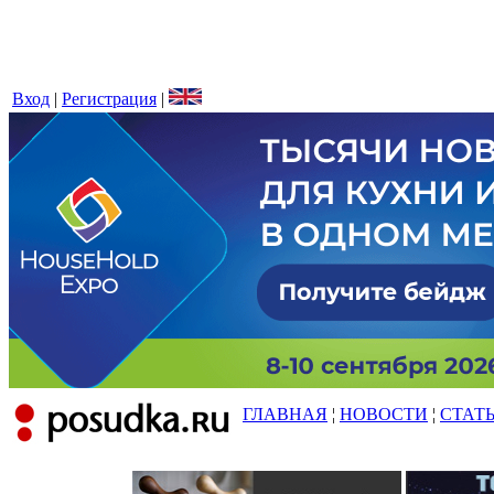
Вход
|
Регистрация
|
ГЛАВНАЯ
¦
НОВОСТИ
¦
СТАТ