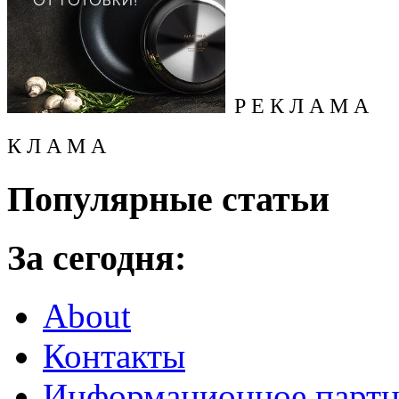
Р Е К Л А М А
К Л А М А
Популярные статьи
За сегодня:
About
Контакты
Информационное партн