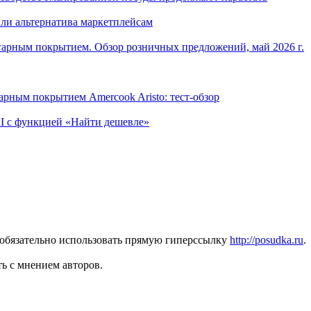
ли альтернатива маркетплейсам
арным покрытием. Обзор розничных предложений, май 2026 г.
рным покрытием Amercook Aristo: тест-обзор
I с функцией «Найти дешевле»
 обязательно использовать прямую гиперссылку
http://posudka.ru
.
ь с мнением авторов.