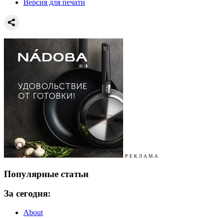
Версия для печати
Р Е К Л А М А
Популярные статьи
За сегодня:
About