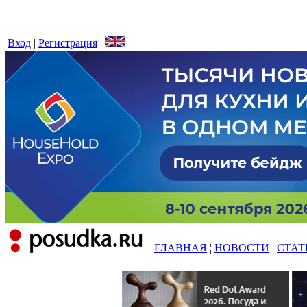
Вход
|
Регистрация
|
ГЛАВНАЯ
¦
НОВОСТИ
¦
СТАТ