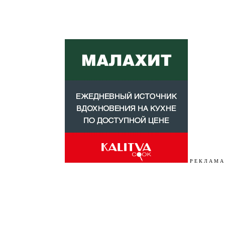
Р Е К Л А М А