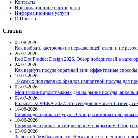
Контакты
Информационное партнерство
Информационные услуги
О Проекте
Статьи
05-08-2026
Как выбрать кастрюлю из нержавеющей стали и не разоч
26-07-2026
Red Dot Product Design 2026. Обзор победителей в катег
24-07-2026
Как вернуть посуде опрятный вид: эффективные способы
10-07-2026
10 самых популярных брендов импортной посуды для при
02-07-2026
Мониторинг арбитражных дел на рынке посуды, апрель-и
02-07-2026
Большая ХОРЕКА 2027: что сегодня помогает бизнесу со
18-06-2026
Сковороды-гриль из чугуна. Обзор розничных предложени
10-06-2026
Сковороды-гриль с антипригарным покрытием. Обзор ро
03-06-2026
За чертой безубыточности. Негативные тенденции в про