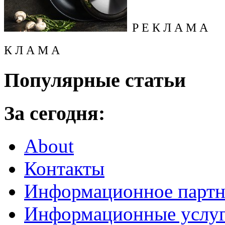
Р Е К Л А М А
К Л А М А
Популярные статьи
За сегодня:
About
Контакты
Информационное партн
Информационные услу