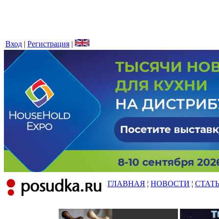
Вход
|
Регистрация
|
ГЛАВНАЯ
¦
НОВОСТИ
¦
СТАТ