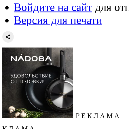
Войдите на сайт
для от
Версия для печати
Р Е К Л А М А
К Л А М А