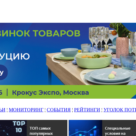
ЬИ
¦
МОНИТОРИНГ
¦
СОБЫТИЯ
¦
РЕЙТИНГИ
¦
УГОЛОК ПОТ