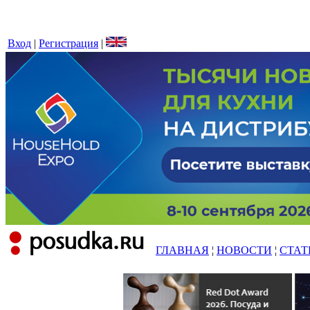
Вход
|
Регистрация
|
ГЛАВНАЯ
¦
НОВОСТИ
¦
СТАТ