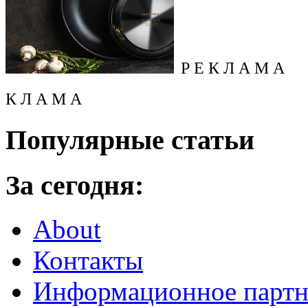
Р Е К Л А М А
К Л А М А
Популярные статьи
За сегодня:
About
Контакты
Информационное партн