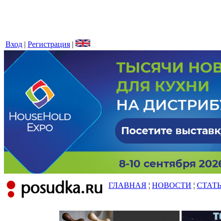
Вход
|
Регистрация
|
ГЛАВНАЯ
¦
НОВОСТИ
¦
СТАТ