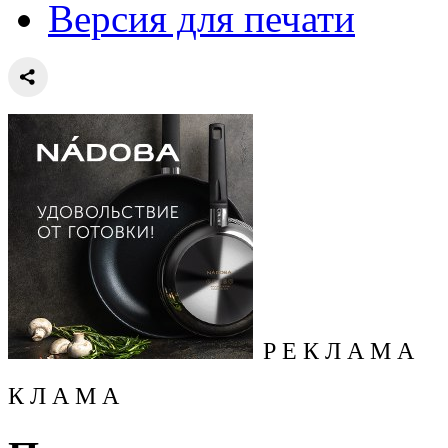
Версия для печати
Р Е К Л А М А
К Л А М А