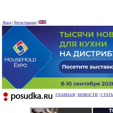
Вход
|
Регистрация
|
ГЛАВНАЯ
¦
НОВОСТИ
¦
СТАТ