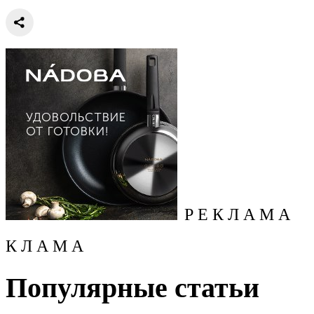
Р Е К Л А М А
К Л А М А
Популярные статьи