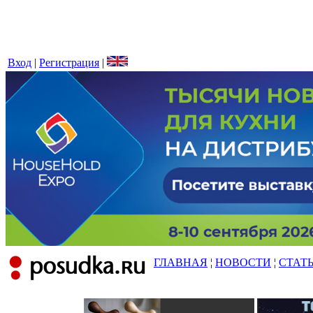
Вход
|
Регистрация
|
ГЛАВНАЯ
¦
НОВОСТИ
¦
СТАТ