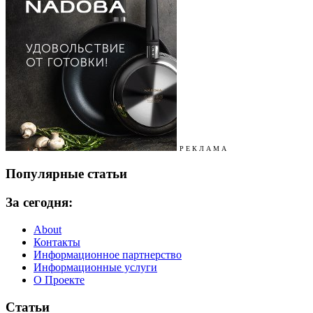
Р Е К Л А М А
Популярные статьи
За сегодня:
About
Контакты
Информационное партнерство
Информационные услуги
О Проекте
Статьи