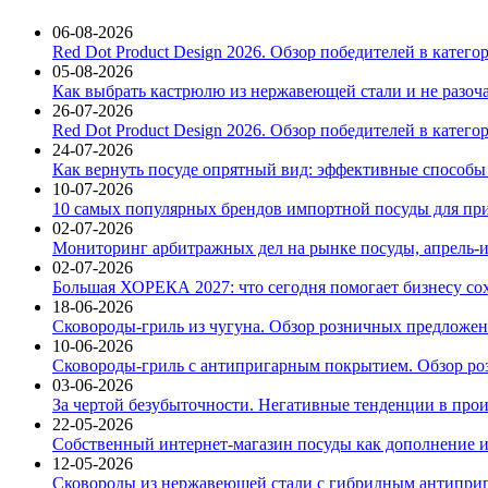
06-08-2026
Red Dot Product Design 2026. Обзор победителей в катег
05-08-2026
Как выбрать кастрюлю из нержавеющей стали и не разоч
26-07-2026
Red Dot Product Design 2026. Обзор победителей в катег
24-07-2026
Как вернуть посуде опрятный вид: эффективные способы
10-07-2026
10 самых популярных брендов импортной посуды для при
02-07-2026
Мониторинг арбитражных дел на рынке посуды, апрель-и
02-07-2026
Большая ХОРЕКА 2027: что сегодня помогает бизнесу со
18-06-2026
Сковороды-гриль из чугуна. Обзор розничных предложени
10-06-2026
Сковороды-гриль с антипригарным покрытием. Обзор ро
03-06-2026
За чертой безубыточности. Негативные тенденции в про
22-05-2026
Собственный интернет-магазин посуды как дополнение и
12-05-2026
Сковороды из нержавеющей стали с гибридным антиприг