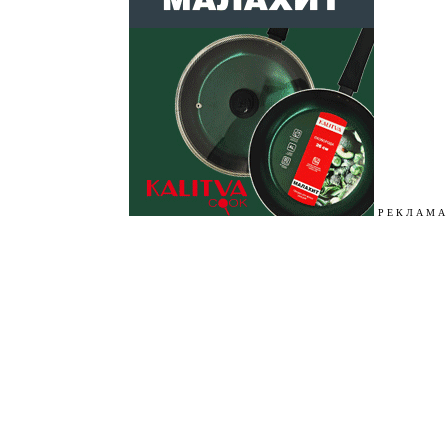
Р Е К Л А М А