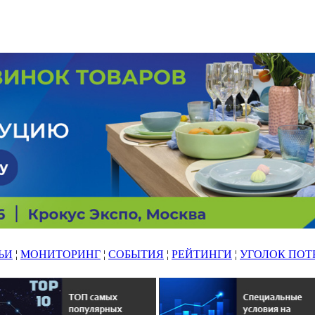
ЬИ
¦
МОНИТОРИНГ
¦
СОБЫТИЯ
¦
РЕЙТИНГИ
¦
УГОЛОК ПОТ