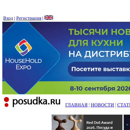
Вход
|
Регистрация
|
ГЛАВНАЯ
¦
НОВОСТИ
¦
СТАТ