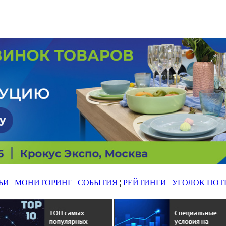
ЬИ
¦
МОНИТОРИНГ
¦
СОБЫТИЯ
¦
РЕЙТИНГИ
¦
УГОЛОК ПОТ