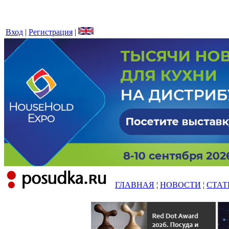
Вход
|
Регистрация
|
ГЛАВНАЯ
¦
НОВОСТИ
¦
СТАТ