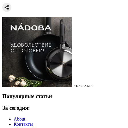
Р Е К Л А М А
Популярные статьи
За сегодня:
About
Контакты