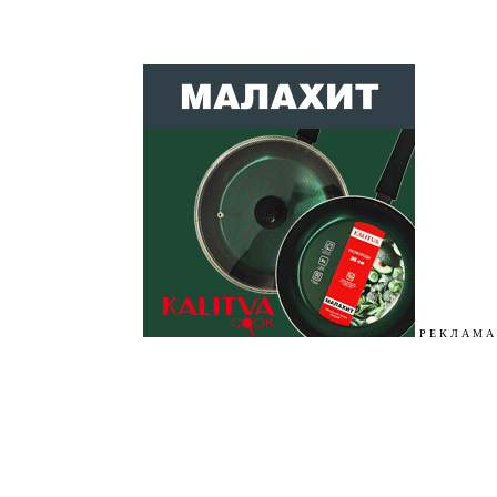
Р Е К Л А М А