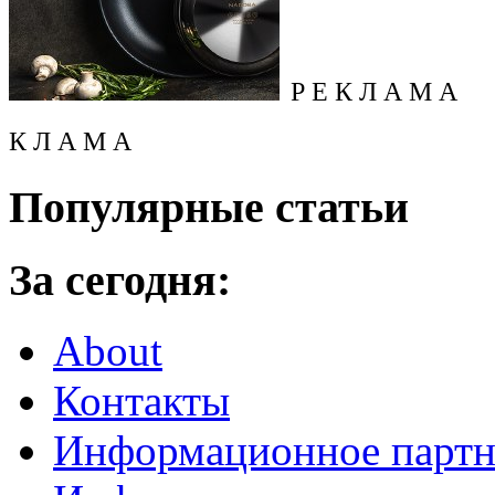
Р Е К Л А М А
К Л А М А
Популярные статьи
За сегодня:
About
Контакты
Информационное партн