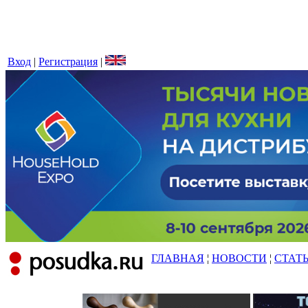
Вход
|
Регистрация
|
ГЛАВНАЯ
¦
НОВОСТИ
¦
СТАТ