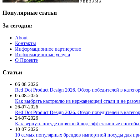
Р Е К Л А М А
Популярные статьи
За сегодня:
About
Контакты
Информационное партнерство
Информационные услуги
О Проекте
Статьи
06-08-2026
Red Dot Product Design 2026. Обзор победителей в катег
05-08-2026
Как выбрать кастрюлю из нержавеющей стали и не разоч
26-07-2026
Red Dot Product Design 2026. Обзор победителей в катег
24-07-2026
Как вернуть посуде опрятный вид: эффективные способы
10-07-2026
10 самых популярных брендов импортной посуды для при