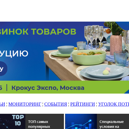
ЬИ
¦
МОНИТОРИНГ
¦
СОБЫТИЯ
¦
РЕЙТИНГИ
¦
УГОЛОК ПОТ