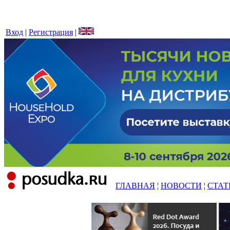
Вход
|
Регистрация
|
ГЛАВНАЯ
¦
НОВОСТИ
¦
СТАТ