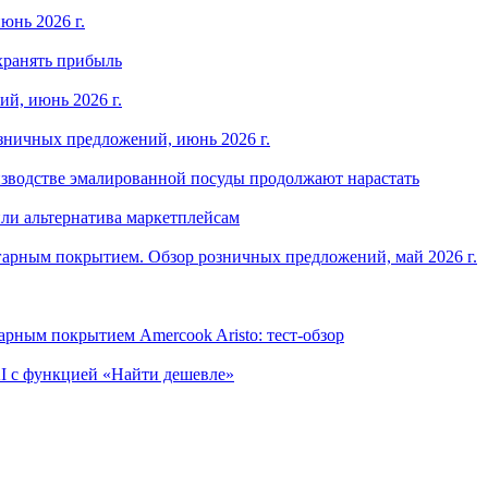
юнь 2026 г.
хранять прибыль
й, июнь 2026 г.
зничных предложений, июнь 2026 г.
изводстве эмалированной посуды продолжают нарастать
ли альтернатива маркетплейсам
арным покрытием. Обзор розничных предложений, май 2026 г.
рным покрытием Amercook Aristo: тест-обзор
I с функцией «Найти дешевле»