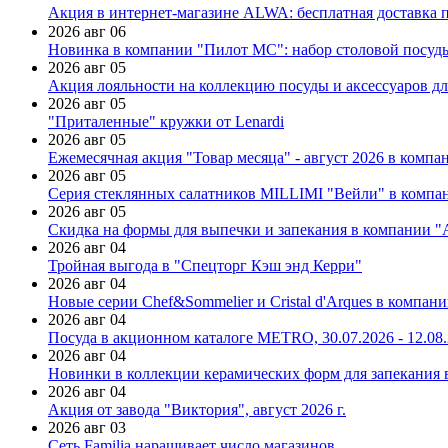
Акция в интернет-магазине ALWA: бесплатная доставка пр
2026 авг 06
Новинка в компании "Пилот МС": набор столовой посуды
2026 авг 05
Акция лояльности на коллекцию посуды и аксессуаров дл
2026 авг 05
"Приталенные" кружки от Lenardi
2026 авг 05
Ежемесячная акция "Товар месяца" - август 2026 в компа
2026 авг 05
Серия стеклянных салатников MILLIMI "Вейли" в компан
2026 авг 05
Скидка на формы для выпечки и запекания в компании 
2026 авг 04
Тройная выгода в "Спецторг Кэш энд Керри"
2026 авг 04
Новые серии Chef&Sommelier и Cristal d'Arques в компан
2026 авг 04
Посуда в акционном каталоге METRO, 30.07.2026 - 12.08
2026 авг 04
Новинки в коллекции керамических форм для запекания
2026 авг 04
Акция от завода "Виктория", август 2026 г.
2026 авг 03
Сеть Familia наращивает число магазинов