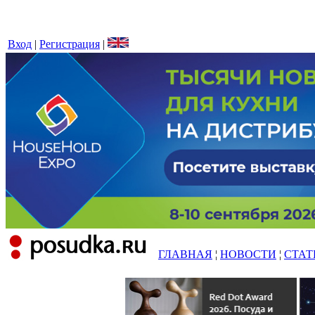
Вход
|
Регистрация
|
ГЛАВНАЯ
¦
НОВОСТИ
¦
СТАТ