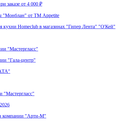
и заказе от 4 000 ₽
 "Монблан" от ТМ Appetite
я кухни Homeclub в магазинах "Гипер Лента" "О'Кей"
нии "Мастергласс"
ии "Гала-центр"
"АТА"
ии "Мастергласс"
.2026
 в компании "Арти-М"