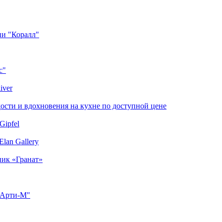
ии "Коралл"
с"
iver
сти и вдохновения на кухне по доступной цене
Gipfel
lan Gallery
ник «Гранат»
"Арти-М"