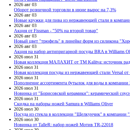
2026 авг 03
Оборот розничной торговли в июне вырос на 7,3%
2026 авг 03
Новые кружки для пива из нержавеющей стали в компан
2026 авг 03
Акция от Fissman - "50% на второй товар"
2026 авг 03
Новый цвет "трюфель" в линейке форм из силикона "Хор
2026 авг 03
Акция на набор антипригарной посуды BRA в Williams Ol
2026 июл 31
Новая коллекция МАЛАХИТ от ТМ Kalitva: источник радо
2026 июл 31
Новая коллекция посуды из нержавеющей стали Versal от 
2026 июл 31
Пополнение ассортимента бутылок для воды в компании E
2026 июл 31
Новинка от "Борисовской керамики": керамический соус
2026 июл 31
Скидка на наборы ножей Samura в Williams Oliver
2026 июл 30
Посуда из стекла в коллекции "Щелкунчик" в компании 
2026 июл 30
Новинка от TalleR: набор ножей Мотив TR-22018
2026 июл 30