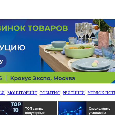
ЬИ
¦
МОНИТОРИНГ
¦
СОБЫТИЯ
¦
РЕЙТИНГИ
¦
УГОЛОК ПОТ