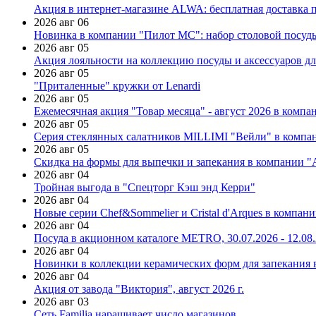
Акция в интернет-магазине ALWA: бесплатная доставка пр
2026 авг 06
Новинка в компании "Пилот МС": набор столовой посуды
2026 авг 05
Акция лояльности на коллекцию посуды и аксессуаров дл
2026 авг 05
"Приталенные" кружки от Lenardi
2026 авг 05
Ежемесячная акция "Товар месяца" - август 2026 в компа
2026 авг 05
Серия стеклянных салатников MILLIMI "Вейли" в компан
2026 авг 05
Скидка на формы для выпечки и запекания в компании 
2026 авг 04
Тройная выгода в "Спецторг Кэш энд Керри"
2026 авг 04
Новые серии Chef&Sommelier и Cristal d'Arques в компан
2026 авг 04
Посуда в акционном каталоге METRO, 30.07.2026 - 12.08
2026 авг 04
Новинки в коллекции керамических форм для запекания
2026 авг 04
Акция от завода "Виктория", август 2026 г.
2026 авг 03
Сеть Familia наращивает число магазинов