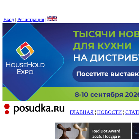
Вход
|
Регистрация
|
ГЛАВНАЯ
¦
НОВОСТИ
¦
СТАТ