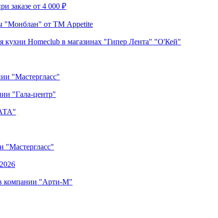
и заказе от 4 000 ₽
 "Монблан" от ТМ Appetite
я кухни Homeclub в магазинах "Гипер Лента" "О'Кей"
нии "Мастергласс"
ии "Гала-центр"
"АТА"
ии "Мастергласс"
.2026
 в компании "Арти-М"