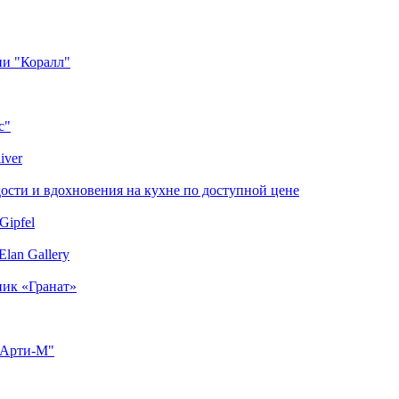
ии "Коралл"
с"
iver
сти и вдохновения на кухне по доступной цене
Gipfel
lan Gallery
ник «Гранат»
"Арти-М"