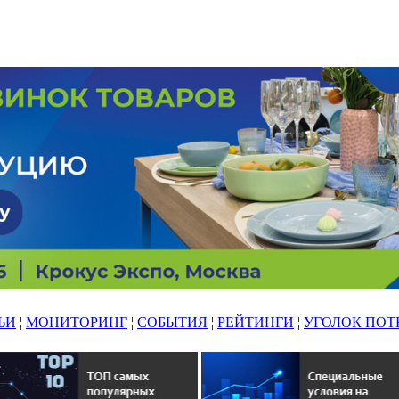
ЬИ
¦
МОНИТОРИНГ
¦
СОБЫТИЯ
¦
РЕЙТИНГИ
¦
УГОЛОК ПОТ