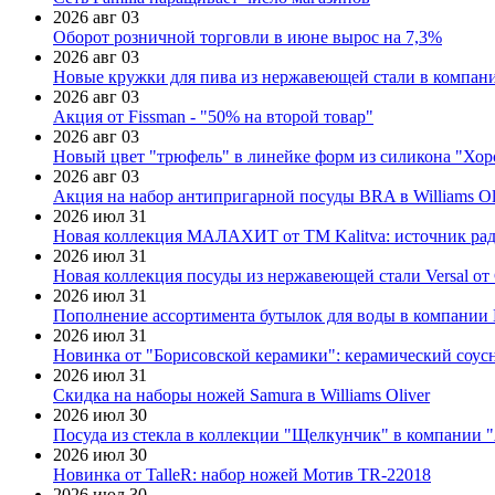
2026 авг 03
Оборот розничной торговли в июне вырос на 7,3%
2026 авг 03
Новые кружки для пива из нержавеющей стали в компан
2026 авг 03
Акция от Fissman - "50% на второй товар"
2026 авг 03
Новый цвет "трюфель" в линейке форм из силикона "Хор
2026 авг 03
Акция на набор антипригарной посуды BRA в Williams Ol
2026 июл 31
Новая коллекция МАЛАХИТ от ТМ Kalitva: источник радо
2026 июл 31
Новая коллекция посуды из нержавеющей стали Versal от 
2026 июл 31
Пополнение ассортимента бутылок для воды в компании E
2026 июл 31
Новинка от "Борисовской керамики": керамический соус
2026 июл 31
Скидка на наборы ножей Samura в Williams Oliver
2026 июл 30
Посуда из стекла в коллекции "Щелкунчик" в компании 
2026 июл 30
Новинка от TalleR: набор ножей Мотив TR-22018
2026 июл 30