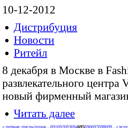
10-12-2012
Дистрибуция
Новости
Ритейл
8 декабря в Москве в Fash
развлекательного центра 
новый фирменный магази
Читать далее
« первая
‹ предыдущая
…
691
692
693
694
695
696
697
698
699
…
следу