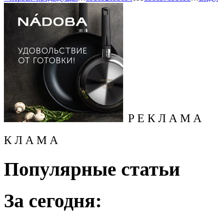
Р Е К Л А М А
К Л А М А
Популярные статьи
За сегодня: