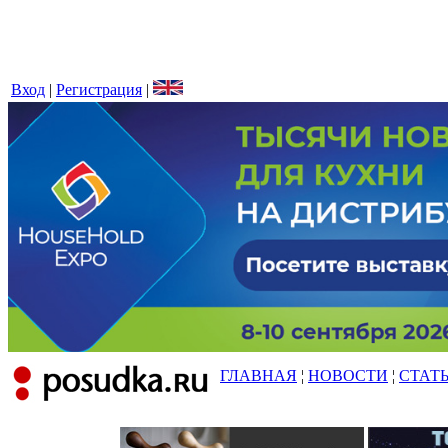
Вход
|
Регистрация
|
ГЛАВНАЯ
¦
НОВОСТИ
¦
СТАТ