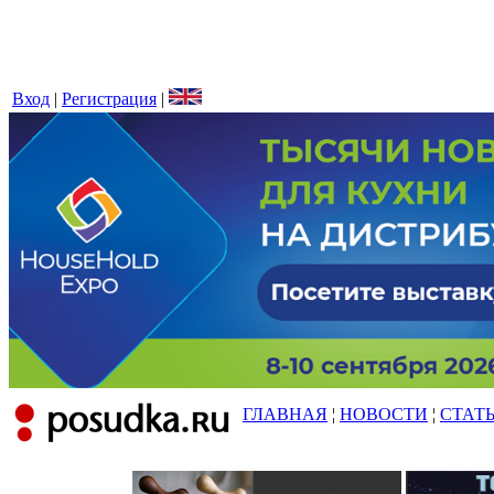
Вход
|
Регистрация
|
ГЛАВНАЯ
¦
НОВОСТИ
¦
СТАТ