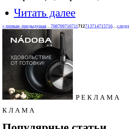
Читать далее
« первая
‹ предыдущая
…
708
709
710
711
712
713
714
715
716
…
следу
Р Е К Л А М А
К Л А М А
Популярные статьи