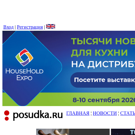
Вход
|
Регистрация
|
ГЛАВНАЯ
¦
НОВОСТИ
¦
СТАТ