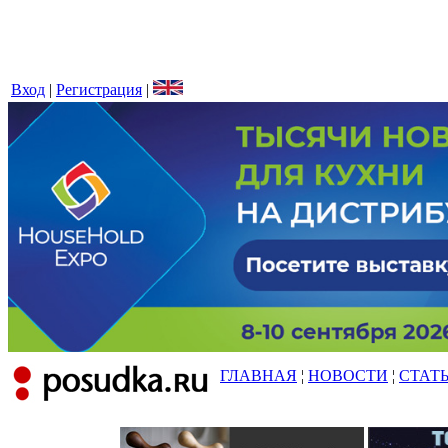
Вход
|
Регистрация
|
ГЛАВНАЯ
¦
НОВОСТИ
¦
СТАТ