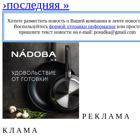
›
последняя »
Хотите разместить новость о Вашей компании в ленте новос
Воспользуйтесь
формой отправки информации
или прост
пришлите текст новости на e-mail: posudka@gmail.com
Р Е К Л А М А
К Л А М А