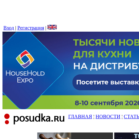
Вход
|
Регистрация
|
ГЛАВНАЯ
¦
НОВОСТИ
¦
СТАТ