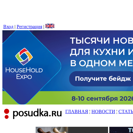
Вход
|
Регистрация
|
ГЛАВНАЯ
¦
НОВОСТИ
¦
СТАТ