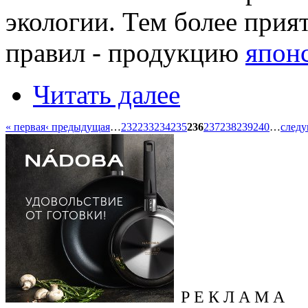
экологии. Тем более прия
правил - продукцию
япон
Читать далее
« первая
‹ предыдущая
…
232
233
234
235
236
237
238
239
240
…
следу
Р Е К Л А М А