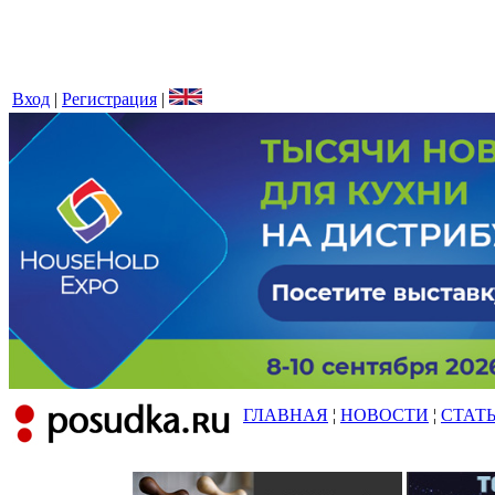
Вход
|
Регистрация
|
ГЛАВНАЯ
¦
НОВОСТИ
¦
СТАТ