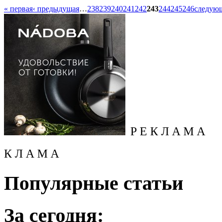
« первая
‹ предыдущая
…
238
239
240
241
242
243
244
245
246
следующ
Р Е К Л А М А
К Л А М А
Популярные статьи
За сегодня: