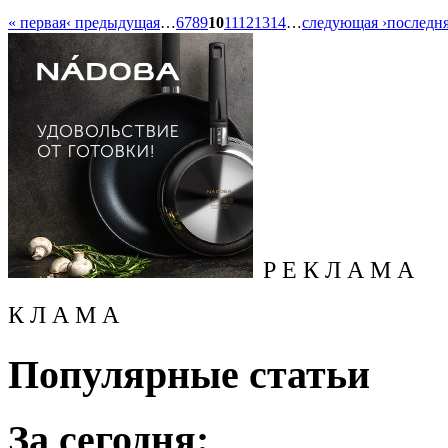
« первая
‹ предыдущая
…
6
7
8
9
10
11
12
13
14
…
следующая ›
последня
Р Е К Л А М А
К Л А М А
Популярные статьи
За сегодня: