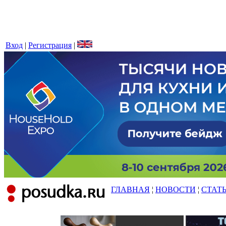
Вход
|
Регистрация
|
ГЛАВНАЯ
¦
НОВОСТИ
¦
СТАТ