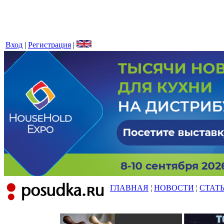
Вход
|
Регистрация
|
ГЛАВНАЯ
¦
НОВОСТИ
¦
СТАТ