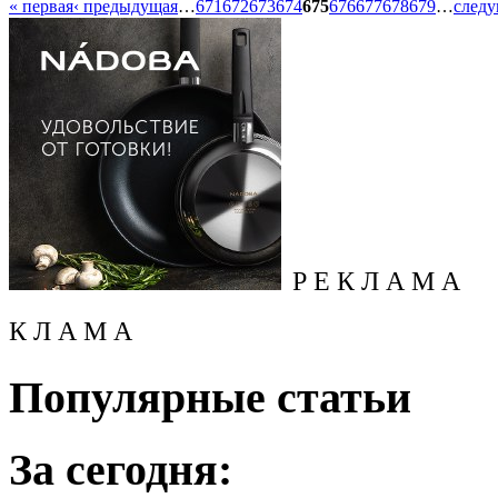
« первая
‹ предыдущая
…
671
672
673
674
675
676
677
678
679
…
следу
Р Е К Л А М А
К Л А М А
Популярные статьи
За сегодня: