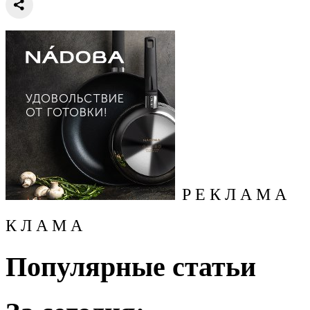
Р Е К Л А М А
К Л А М А
Популярные статьи