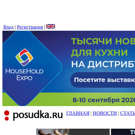
Вход
|
Регистрация
|
ГЛАВНАЯ
¦
НОВОСТИ
¦
СТАТ