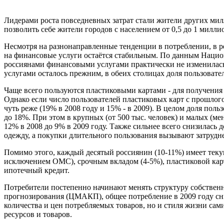
Лидерами роста повседневных затрат стали жители других мил
позволить себе жители городов с населением от 0,5 до 1 милл
Несмотря на разнонаправленные тенденции в потреблении, в р
на финансовые услуги остаётся стабильным. По данным Национ
россиянами финансовыми услугами практически не изменилась
услугами осталось прежним, в обеих столицах доля пользовател
Чаще всего пользуются пластиковыми картами - для получения 
Однако если число пользователей пластиковых карт с прошлог
чуть реже (19% в 2008 году и 15% - в 2009). В целом доля пол
до 18%. При этом в крупных (от 500 тыс. человек) и малых (мен
12% в 2008 до 9% в 2009 году. Также сильнее всего снизилась 
одежду, а покупки длительного пользования вызывают затрудне
Помимо этого, каждый десятый россиянин (10-11%) имеет текущ
исключением ОМС), срочным вкладом (4-5%), пластиковой карт
ипотечный кредит.
Потребители постепенно начинают менять структуру собственн
прогнозирования (ЦМАКП), общее потребление в 2009 году сниз
количества и цен потребляемых товаров, но и стиля жизни са
ресурсов и товаров.