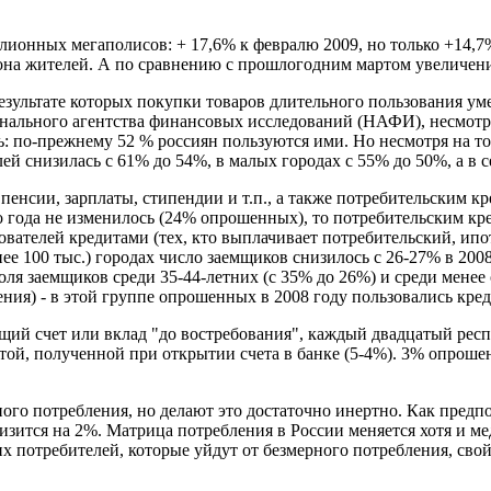
лионных мегаполисов: + 17,6% к февралю 2009, но только +14,7
иона жителей. А по сравнению с прошлогодним мартом увеличени
езультате которых покупки товаров длительного пользования ум
ального агентства финансовых исследований (НАФИ), несмотря 
: по-прежнему 52 % россиян пользуются ими. Но несмотря на т
ей снизилась с 61% до 54%, в малых городах с 55% до 50%, а в с
пенсии, зарплаты, стипендии и т.п., а также потребительским к
о года не изменилось (24% опрошенных), то потребительским кр
ьзователей кредитами (тех, кто выплачивает потребительский, ип
ее 100 тыс.) городах число заемщиков снизилось с 26-27% в 2008
доля заемщиков среди 35-44-летних (с 35% до 26%) и среди мене
ния) - в этой группе опрошенных в 2008 году пользовались кред
ий счет или вклад "до востребования", каждый двадцатый респо
ой, полученной при открытии счета в банке (5-4%). 3% опроше
ого потребления, но делают это достаточно инертно. Как предп
ится на 2%. Матрица потребления в России меняется хотя и мед
мих потребителей, которые уйдут от безмерного потребления, с