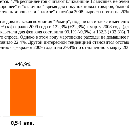
ется. 47% респондентов считают ближайшие 12 месяцев не очень
хорошее" и "отличное" время для покупок новых товаров, было 4
 очень хорошее" и "плохое" с ноября 2008 выросла почти на 20%
сследовательская компания "Ромир", подсчитав индекс изменени
1%) к февралю 2009 года и 122,3% (+22,3%) к марту 2008 года (д
затели для февраля составили 99,1% (-0,9%) и 132,3 (+32,3%). 
го спроса. Однако в этом году мартовские расходы на домашнее
ставило 22,4%. Другой интересной тенденцией становится отстав
ению с февралем 2009 года и на 29,4% по отношению к марту 200