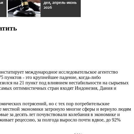
атить
онстатирует международное исследовательское агентство
75 пунктов - это крупнейшее падение, когда-либо
изился на 21 пункт под влиянием нестабильности на сырьевых
самых оптимистичных стран входят Индонезия, Дания и
мических потрясений, но с тех пор потребительские
е местной экономики затронуло многие сферы и вернуло людям
вые за десять лет почувствовали колебания в экономике и
живает рецессию, за полгода выросло почти вдвое, до 92%