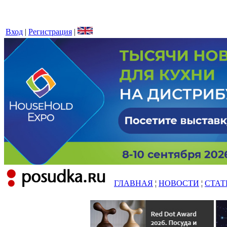
Вход
|
Регистрация
|
ГЛАВНАЯ
¦
НОВОСТИ
¦
СТАТ