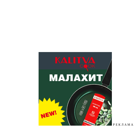
Р Е К Л А М А