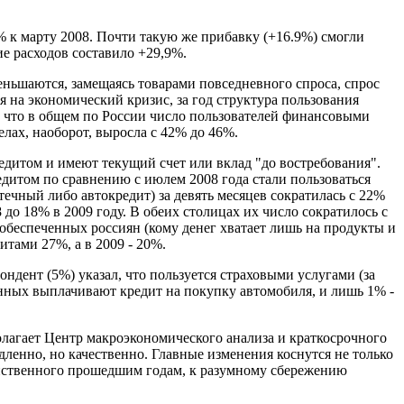
% к марту 2008. Почти такую же прибавку (+16.9%) смогли
е расходов составило +29,9%.
еньшаются, замещаясь товарами повседневного спроса, спрос
на экономический кризис, за год структура пользования
о что в общем по России число пользователей финансовыми
елах, наоборот, выросла с 42% до 46%.
редитом и имеют текущий счет или вклад "до востребования".
едитом по сравнению с июлем 2008 года стали пользоваться
отечный либо автокредит) за девять месяцев сократилась с 22%
 до 18% в 2009 году. В обеих столицах их число сократилось с
е обеспеченных россиян (кому денег хватает лишь на продукты и
итами 27%, а в 2009 - 20%.
ндент (5%) указал, что пользуется страховыми услугами (за
нных выплачивают кредит на покупку автомобиля, и лишь 1% -
олагает Центр макроэкономического анализа и краткосрочного
ленно, но качественно. Главные изменения коснутся не только
войственного прошедшим годам, к разумному сбережению