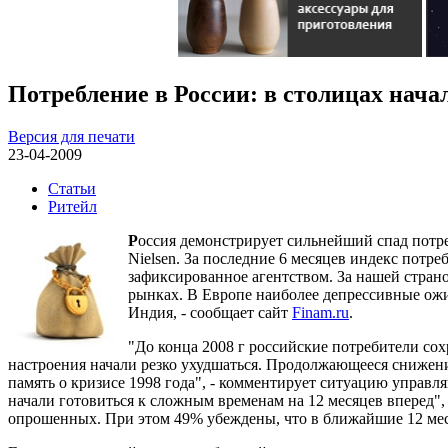
Потребление в России: в столицах нача
Версия для печати
23-04-2009
Статьи
Ритейл
Р
оссия демонстрирует сильнейший спад потре
Nielsen. За последние 6 месяцев индекс потре
зафиксированное агентством. За нашей страно
рынках. В Европе наиболее депрессивные ож
Индия, - сообщает сайт
Finam.ru
.
"До конца 2008 г российские потребители со
настроения начали резко ухудшаться. Продолжающееся снижени
память о кризисе 1998 года", - комментирует ситуацию управл
начали готовиться к сложным временам на 12 месяцев вперед",
опрошенных. При этом 49% убеждены, что в ближайшие 12 мес