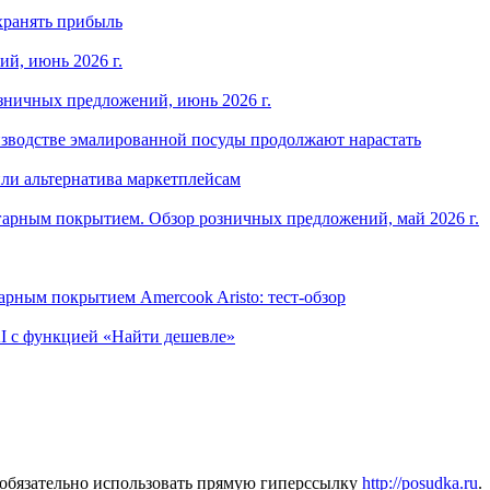
хранять прибыль
й, июнь 2026 г.
зничных предложений, июнь 2026 г.
изводстве эмалированной посуды продолжают нарастать
ли альтернатива маркетплейсам
арным покрытием. Обзор розничных предложений, май 2026 г.
рным покрытием Amercook Aristo: тест-обзор
I с функцией «Найти дешевле»
 обязательно использовать прямую гиперссылку
http://posudka.ru
.