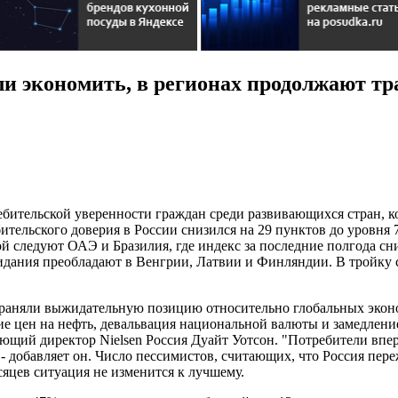
ли экономить, в регионах продолжают тр
бительской уверенности граждан среди развивающихся стран, к
бительского доверия в России снизился на 29 пунктов до уровня 
й следуют ОАЭ и Бразилия, где индекс за последние полгода сн
идания преобладают в Венгрии, Латвии и Финляндии. В тройку 
храняли выжидательную позицию относительно глобальных эконо
е цен на нефть, девальвация национальной валюты и замедлени
яющий директор Nielsen Россия Дуайт Уотсон. "Потребители впер
 - добавляет он. Число пессимистов, считающих, что Россия пере
яцев ситуация не изменится к лучшему.