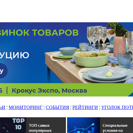
ЬИ
¦
МОНИТОРИНГ
¦
СОБЫТИЯ
¦
РЕЙТИНГИ
¦
УГОЛОК ПОТ