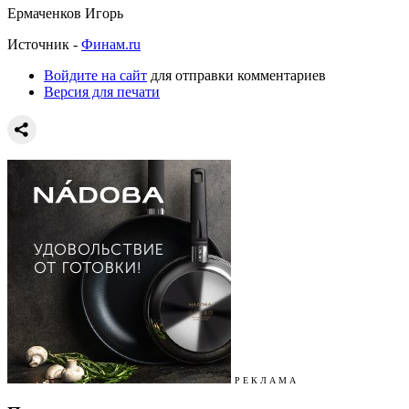
Ермаченков Игорь
Источник -
Финам.ru
Войдите на сайт
для отправки комментариев
Версия для печати
Р Е К Л А М А