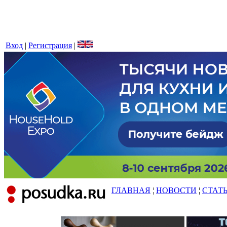
Вход
|
Регистрация
|
ГЛАВНАЯ
¦
НОВОСТИ
¦
СТАТ